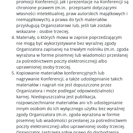
promocji Konferencji, jak i prezentacje na Konferencji są
chronione prawem (m.in. przepisami dotyczącymi
własności intelektualnej, praw autorskich majątkowych i
niemajątkowych), a prawa do tych materiałów
przysługują Organizatorowi lub, jeśli tak zostało
wskazane - osobie trzeciej.
Materiały, o których mowa w zapisie poprzedzającym
nie mogą być wykorzystywane bez wyraźnej zgody
Organizatora zapisanej na trwałym nośniku (m.in. zgoda
wyrażona w formie pisemnej lub wiadomości przesłanej
za pośrednictwem poczty elektronicznej) albo
uprawnionej osoby trzeciej.
Kopiowanie materiałów konferencyjnych lub
nagrywanie Konferencji, a także udostępnianie takich
materiałów i nagrań nie jest dopuszczone przez
Organizatora i może podlegać odpowiedzialności
karnej. Niedopuszczalna jest publikacja,
rozpowszechnianie materiałów ani ich udostępnianie
innym osobom do ich wyłącznego użytku bez wyraźnej
zgody Organizatora (m.in. zgoda wyrażona w formie
pisemnej lub wiadomości przesłanej za pośrednictwem
poczty elektronicznej) albo uprawnionej osoby trzeciej.
Organizator zastrzega sobie prawo do dochodzenia