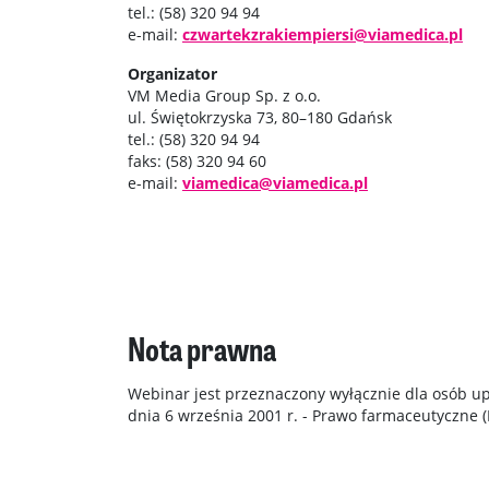
tel.: (58) 320 94 94
e-mail:
czwartekzrakiempiersi@viamedica.pl
Organizator
VM Media Group Sp. z o.o.
ul. Świętokrzyska 73, 80–180 Gdańsk
tel.: (58) 320 94 94
faks: (58) 320 94 60
e-mail:
viamedica@viamedica.pl
Nota prawna
Webinar jest przeznaczony wyłącznie dla osób u
dnia 6 września 2001 r. - Prawo farmaceutyczne (D